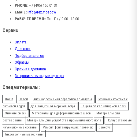
PHONE:
+7 (495) 155 01 31
EMAIL:
info@rex.moscow
РАБОЧЕЕ ВРЕМЯ::
Пн - Пт / 9:00 - 18:00
Сервис
Оплата
Доставка
Подбор аналогов
Образцы
Срочная доставка
Запросить выезд менеджера
Спецматериалы:
Hacut
Hasoil
Антикоррозийная обработка арматуры
Возможен контакт с
питьевой водой
Для защиты от морской воды
Защита от капиллярной влаги
Зимние смеси
Материалы для деформационных швов
Материалы для
реставрации
Материалы для устройства промышленного пола
Полиуретановые
инъекционные составы
Ремонт фонтанирующих протечек
Северус
Тиксотропные материалы