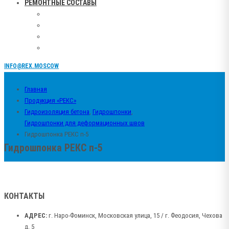
РЕМОНТНЫЕ СОСТАВЫ
INFO@REX.MOSCOW
Главная
Продукция «РЕКС»
Гидроизоляция бетона
,
Гидрошпонки
,
Гидрошпонки для деформационных швов
Гидрошпонка РЕКС п-5
Гидрошпонка РЕКС п-5
КОНТАКТЫ
АДРЕС:
г. Наро-Фоминск, Московская улица, 15 / г. Феодосия, Чехова
д. 5