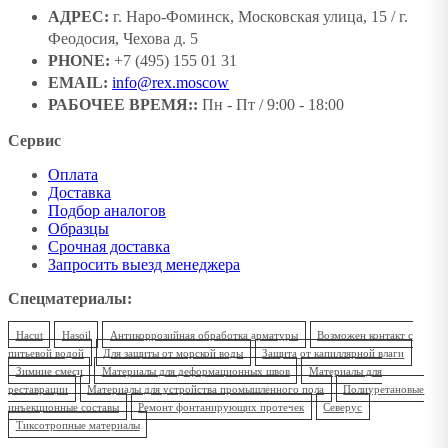
АДРЕС:
г. Наро-Фоминск, Московская улица, 15 / г.
Феодосия, Чехова д. 5
PHONE:
+7 (495) 155 01 31
EMAIL:
info@rex.moscow
РАБОЧЕЕ ВРЕМЯ::
Пн - Пт / 9:00 - 18:00
Сервис
Оплата
Доставка
Подбор аналогов
Образцы
Срочная доставка
Запросить выезд менеджера
Спецматериалы:
Hacut
Hasoil
Антикоррозийная обработка арматуры
Возможен контакт с
питьевой водой
Для защиты от морской воды
Защита от капиллярной влаги
Зимние смеси
Материалы для деформационных швов
Материалы для
реставрации
Материалы для устройства промышленного пола
Полиуретановые
инъекционные составы
Ремонт фонтанирующих протечек
Северус
Тиксотропные материалы