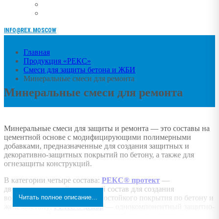
INFO@REX.MOSCOW
Главная
Продукция «РЕКС»
Смеси для защиты бетона и ЖБИ
Минеральные смеси для ремонта
Минеральные смеси для ремонта
Минеральные смеси для защиты и ремонта — это составы на
цементной основе с модифицирующими полимерными
добавками, предназначенные для создания защитных и
декоративно-защитных покрытий по бетону, а также для
огнезащиты конструкций.
В категории четыре состава:
РЕКС® протект
—
двухкомпонентный защитный состав для создания
водонепроницаемого и морозостойкого покрытия по бетону и
Читать полное описание...
железобетону;
РЕКС® декор
— однокомпонентный защитно-
декоративный состав для финишной отделки бетонных