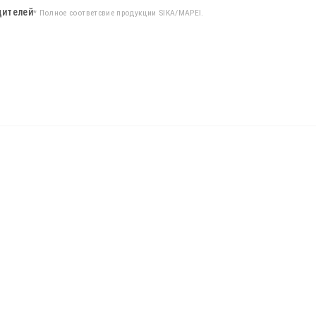
дителей
* Полное соответсвие продукции SIKA/MAPEI.