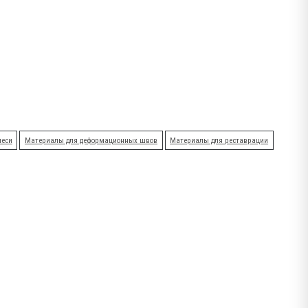
меси
Материалы для деформационных швов
Материалы для реставрации