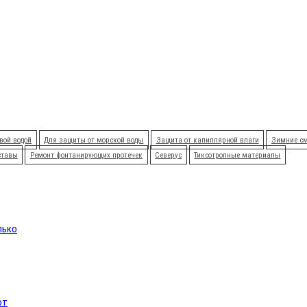
вой водой
Для защиты от морской воды
Защита от капиллярной влаги
Зимние с
ставы
Ремонт фонтанирующих протечек
Северус
Тиксотропные материалы
лько