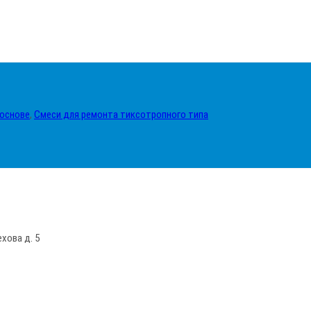
 основе
,
Смеси для ремонта тиксотропного типа
ехова д. 5