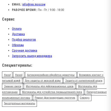
EMAIL:
info@rex.moscow
РАБОЧЕЕ ВРЕМЯ::
Пн - Пт / 9:00 - 18:00
Сервис
Оплата
Доставка
Подбор аналогов
Образцы
Срочная доставка
Запросить выезд менеджера
Спецматериалы:
Hacut
Hasoil
Антикоррозийная обработка арматуры
Возможен контакт с
питьевой водой
Для защиты от морской воды
Защита от капиллярной влаги
Зимние смеси
Материалы для деформационных швов
Материалы для
реставрации
Материалы для устройства промышленного пола
Полиуретановые
инъекционные составы
Ремонт фонтанирующих протечек
Северус
Тиксотропные материалы