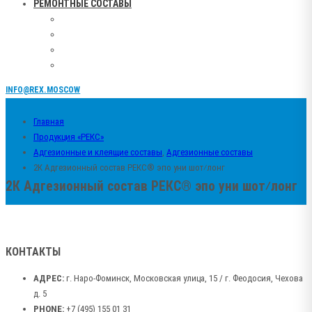
РЕМОНТНЫЕ СОСТАВЫ
INFO@REX.MOSCOW
Главная
Продукция «РЕКС»
Адгезионные и клеящие составы
,
Адгезионные составы
2К Адгезионный состав РЕКС® эпо уни шот⁄лонг
2К Адгезионный состав РЕКС® эпо уни шот⁄лонг
КОНТАКТЫ
АДРЕС:
г. Наро-Фоминск, Московская улица, 15 / г. Феодосия, Чехова
д. 5
PHONE:
+7 (495) 155 01 31