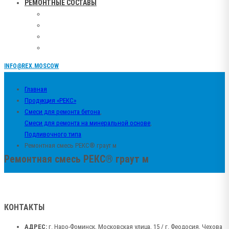
РЕМОНТНЫЕ СОСТАВЫ
INFO@REX.MOSCOW
Главная
Продукция «РЕКС»
Смеси для ремонта бетона
,
Смеси для ремонта на минеральной основе
,
Подливочного типа
Ремонтная смесь РЕКС® граут м
Ремонтная смесь РЕКС® граут м
КОНТАКТЫ
АДРЕС:
г. Наро-Фоминск, Московская улица, 15 / г. Феодосия, Чехова