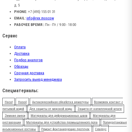
д. 5
PHONE:
+7 (495) 155 01 31
EMAIL:
info@rex.moscow
РАБОЧЕЕ ВРЕМЯ::
Пн - Пт / 9:00 - 18:00
Сервис
Оплата
Доставка
Подбор аналогов
Образцы
Срочная доставка
Запросить выезд менеджера
Спецматериалы:
Hacut
Hasoil
Антикоррозийная обработка арматуры
Возможен контакт с
питьевой водой
Для защиты от морской воды
Защита от капиллярной влаги
Зимние смеси
Материалы для деформационных швов
Материалы для
реставрации
Материалы для устройства промышленного пола
Полиуретановые
инъекционные составы
Ремонт фонтанирующих протечек
Северус