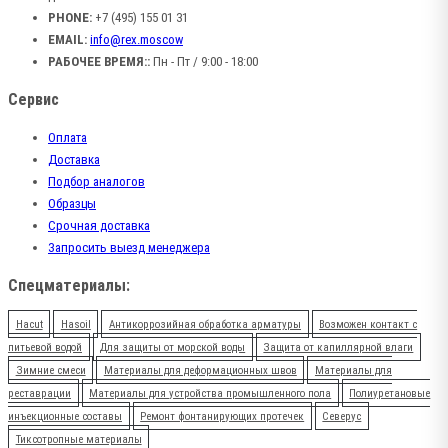
PHONE:
+7 (495) 155 01 31
EMAIL:
info@rex.moscow
РАБОЧЕЕ ВРЕМЯ::
Пн - Пт / 9:00 - 18:00
Сервис
Оплата
Доставка
Подбор аналогов
Образцы
Срочная доставка
Запросить выезд менеджера
Спецматериалы:
Hacut
Hasoil
Антикоррозийная обработка арматуры
Возможен контакт с
питьевой водой
Для защиты от морской воды
Защита от капиллярной влаги
Зимние смеси
Материалы для деформационных швов
Материалы для
реставрации
Материалы для устройства промышленного пола
Полиуретановые
инъекционные составы
Ремонт фонтанирующих протечек
Северус
Тиксотропные материалы