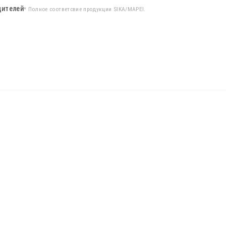
дителей
* Полное соответсвие продукции SIKA/MAPEI.