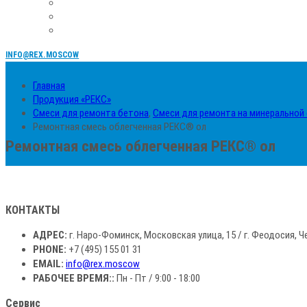
INFO@REX.MOSCOW
Главная
Продукция «РЕКС»
Смеси для ремонта бетона
,
Смеси для ремонта на минеральной
Ремонтная смесь облегченная РЕКС® ол
Ремонтная смесь облегченная РЕКС® ол
КОНТАКТЫ
АДРЕС:
г. Наро-Фоминск, Московская улица, 15 / г. Феодосия, Ч
PHONE:
+7 (495) 155 01 31
EMAIL:
info@rex.moscow
РАБОЧЕЕ ВРЕМЯ::
Пн - Пт / 9:00 - 18:00
Сервис