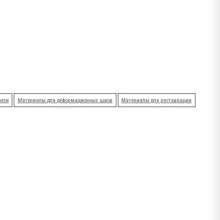
меси
Материалы для деформационных швов
Материалы для реставрации