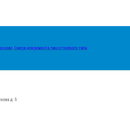
 основе
,
Смеси для ремонта тиксотропного типа
ехова д. 5