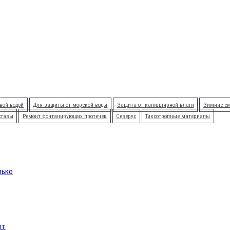
вой водой
Для защиты от морской воды
Защита от капиллярной влаги
Зимние с
ставы
Ремонт фонтанирующих протечек
Северус
Тиксотропные материалы
лько