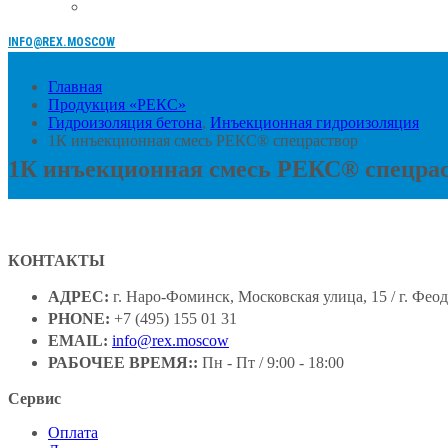
INFO@REX.MOSCOW
Главная
Продукция «РЕКС»
Гидроизоляция бетона
,
Инъекционная гидроизоляция
1К инъекционная смесь РЕКС® спецраствор
1К инъекционная смесь РЕКС® спецра
КОНТАКТЫ
АДРЕС:
г. Наро-Фоминск, Московская улица, 15 / г. Феод
PHONE:
+7 (495) 155 01 31
EMAIL:
info@rex.moscow
РАБОЧЕЕ ВРЕМЯ::
Пн - Пт / 9:00 - 18:00
Сервис
Оплата