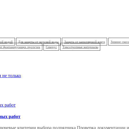
вой водой
Для защиты от морской воды
Защита от капиллярной влаги
Зимние смес
нт фонтанирующих протечек
Северус
Тиксотропные материалы
 не только
ных работ
лючевые критерии выбора подрядчика Проверка документации и