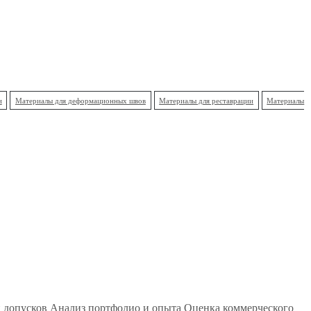
и
Материалы для деформационных швов
Материалы для реставрации
Материалы
 допусков Анализ портфолио и опыта Оценка коммерческого