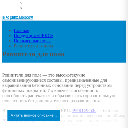
INFO@REX.MOSCOW
Главная
Продукция «РЕКС»
Полимерные полы
Ровнители для пола
Ровнители для пола
Ровнители для пола — это высокотекучие
самонивелирующиеся составы, предназначенные для
выравнивания бетонных оснований перед устройством
финишных покрытий. Их ключевая особенность —
способность растекаться и образовывать горизонтальную
поверхность без дополнительного разравнивания.
В категории четыре состава РЕКС:
РЕКС® 53с
— базовая
высокопрочная стяжка для выравнивания перепадов до 50 мм;
Читать полное описание...
РЕКС® нп 3000
— финишное покрытие с прочностью 30
МПа, наносится слоем 2–10 мм;
РЕКС® нп 4000
—