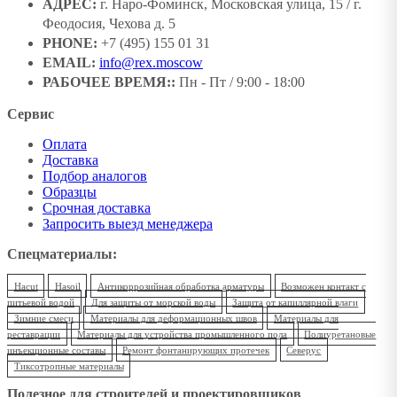
АДРЕС:
г. Наро-Фоминск, Московская улица, 15 / г.
Феодосия, Чехова д. 5
PHONE:
+7 (495) 155 01 31
EMAIL:
info@rex.moscow
РАБОЧЕЕ ВРЕМЯ::
Пн - Пт / 9:00 - 18:00
Сервис
Оплата
Доставка
Подбор аналогов
Образцы
Срочная доставка
Запросить выезд менеджера
Спецматериалы:
Hacut
Hasoil
Антикоррозийная обработка арматуры
Возможен контакт с
питьевой водой
Для защиты от морской воды
Защита от капиллярной влаги
Зимние смеси
Материалы для деформационных швов
Материалы для
реставрации
Материалы для устройства промышленного пола
Полиуретановые
инъекционные составы
Ремонт фонтанирующих протечек
Северус
Тиксотропные материалы
Полезное для строителей и проектировщиков